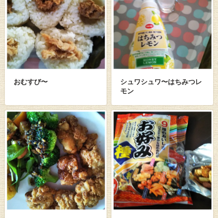
おむすび〜
シュワシュワ〜はちみつレ
モン