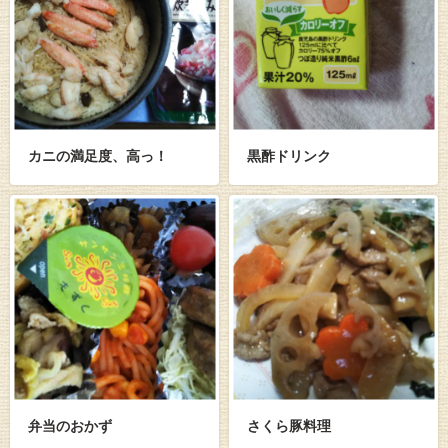
カニの満足度、高っ！
黒酢ドリンク
弁当のおかず
さくら豚料理