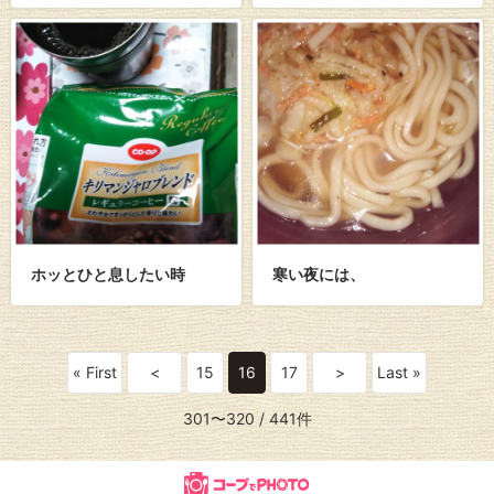
ホッとひと息したい時
寒い夜には、
« First
<
15
16
17
>
Last »
301〜320
/ 441件