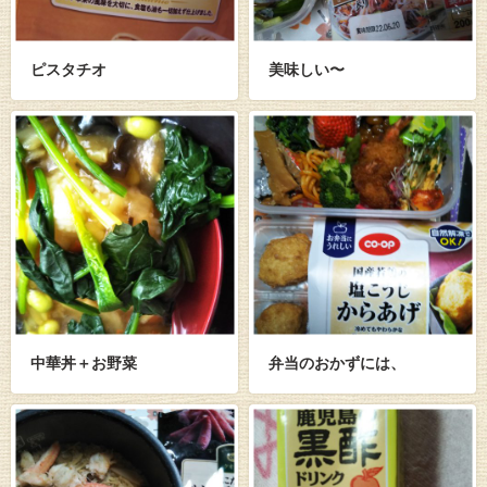
ピスタチオ
美味しい〜
中華丼＋お野菜
弁当のおかずには、