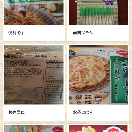
便利です
歯間ブラシ
お弁当に
お昼ごはん