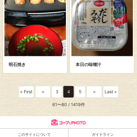
明石焼き
本日の味噌汁
« First
<
3
4
5
>
Last »
61〜80
/ 1419件
このサイトについて
ガイドライン