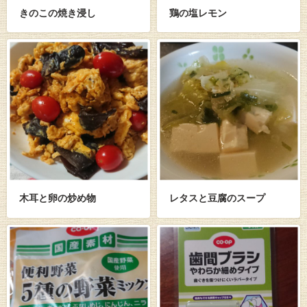
きのこの焼き浸し
鶏の塩レモン
木耳と卵の炒め物
レタスと豆腐のスープ