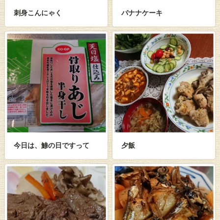
刺身こんにゃく
バナナケーキ
今日は、鯵の日ですって
夕飯