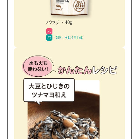
パウチ・40g
ハ
宅
〈3袋：次回4月1回〉