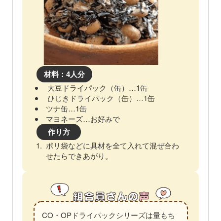
材料：4人分
大豆ドライパック（缶）…1缶
ひじきドライパック（缶）…1缶
ツナ缶…1缶
マヨネーズ…お好みで
作り方
ポリ袋などに具材を全て入れて混ぜ合わ
せたらできあがり。
CO・OPドライパックシリーズは量もち