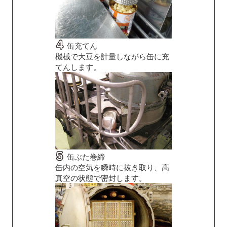
缶充てん
機械で大豆を計量しながら缶に充
てんします。
缶ぶた巻締
缶内の空気を瞬時に抜き取り、高
真空の状態で密封します。