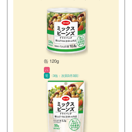
缶 120g
ハ
宅
〈3缶：次回3月3回〉