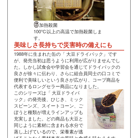
加熱殺菌
100℃以上の高温で加熱殺菌しま
す。
美味しさ長持ちで災害時の備えにも
1988年に生まれた缶の「
大豆ドライパック」です
が、発売当初は思うように利用が広がりませんでし
た。しかし試食会や学習会を通じてドライパックの
良さが徐々に伝わり、さらに組合員同士の口コミで
便利で美味しいという良さが広がり、コープ商品を
代表するロングセラー商品になりました。
このシリーズは「
大豆ドライパ
ック」の発売後、ひじき、ミック
スビーンズ、スイートコーン、ご
ぼうと種類が増えラインアップも
充実しました。どの商品も大豆と
同じように素材に含まれる水分で
蒸し上げているので、栄養素が逃
げることなく素材本来の風味と食感を味わえます。