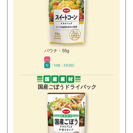
パウチ・55g
ハ
宅
〈10袋：3月2回〉
国産ごぼう
ドライパック