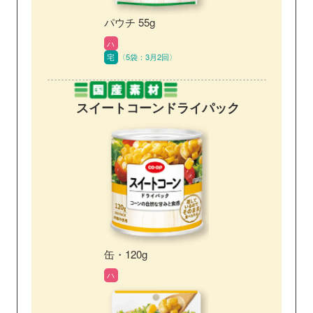
パウチ 55g
ハ
宅
〈5袋：3月2回〉
スイートコーン
ドライパック
缶・120g
ハ