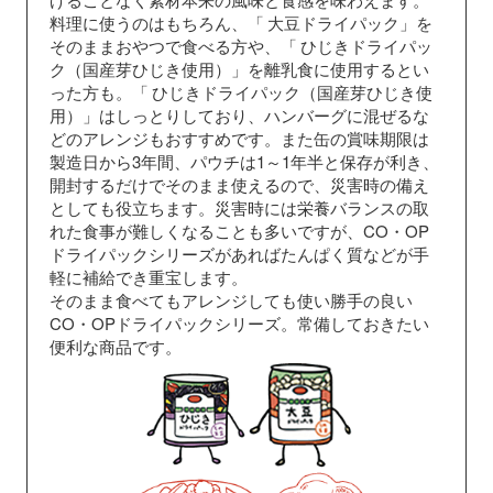
料理に使うのはもちろん、「
大豆ドライパック」を
そのままおやつで食べる方や、「
ひじきドライパッ
ク（国産芽ひじき使用）」を離乳食に使用するとい
った方も。「
ひじきドライパック（国産芽ひじき使
用）」はしっとりしており、ハンバーグに混ぜるな
どのアレンジもおすすめです。また缶の賞味期限は
製造日から3年間、パウチは1～1年半と保存が利き、
開封するだけでそのまま使えるので、災害時の備え
としても役立ちます。災害時には栄養バランスの取
れた食事が難しくなることも多いですが、CO・OP
ドライパックシリーズがあればたんぱく質などが手
軽に補給でき重宝します。
そのまま食べてもアレンジしても使い勝手の良い
CO・OPドライパックシリーズ。常備しておきたい
便利な商品です。