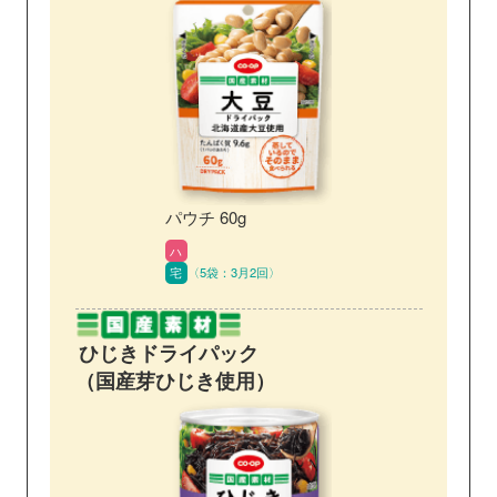
パウチ 60g
ハ
宅
〈5袋：3月2回〉
ひじきドライパック
（国産芽ひじき使用）