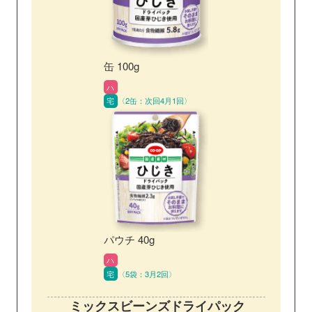
缶 100g
ハ
宅
〈2缶：次回4月1回〉
パウチ 40g
ハ
宅
〈5袋：3月2回〉
ミックスビーンズ
ドライパック