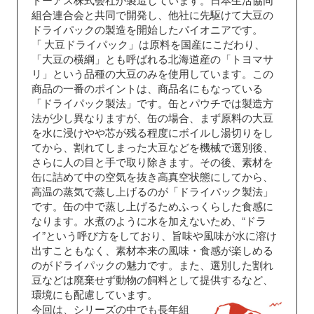
組合連合会と共同で開発し、他社に先駆けて大豆の
ドライパックの製造を開始したパイオニアです。
「
大豆ドライパック」は原料を国産にこだわり、
「大豆の横綱」とも呼ばれる北海道産の「トヨマサ
リ」という品種の大豆のみを使用しています。この
商品の一番のポイントは、商品名にもなっている
「ドライパック製法」です。缶とパウチでは製造方
法が少し異なりますが、缶の場合、まず原料の大豆
を水に浸けやや芯が残る程度にボイルし湯切りをし
てから、割れてしまった大豆などを機械で選別後、
さらに人の目と手で取り除きます。その後、素材を
缶に詰めて中の空気を抜き高真空状態にしてから、
高温の蒸気で蒸し上げるのが「ドライパック製法」
です。缶の中で蒸し上げるためふっくらした食感に
なります。水煮のように水を加えないため、“ドラ
イ”という呼び方をしており、旨味や風味が水に溶け
出すこともなく、素材本来の風味・食感が楽しめる
のがドライパックの魅力です。また、選別した割れ
豆などは廃棄せず動物の飼料として提供するなど、
環境にも配慮しています。
今回は、シリーズの中でも長年組