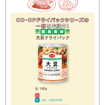
大豆ドライパック
缶 140g
ハ
宅
〈3缶：次回3月4回〉