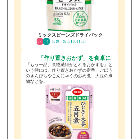
ミックスビーンズドライパック
ハ
宅
〈5袋：次回10月1回〉
「作り置きおかず」を食卓に
「もう一品、食物繊維がとれるおかずを」と
いう時には、作り置きおかずの定番、ごぼう
のきんぴらやこんにゃくの炒め煮、大豆の煮
物などを。