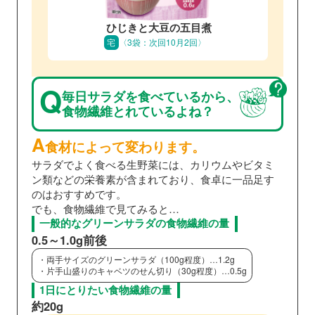
ひじきと大豆の五目煮
宅
〈3袋：次回10月2回〉
Q
毎日サラダを食べているから、
食物繊維とれているよね？
A
食材によって変わります。
サラダでよく食べる生野菜には、カリウムやビタミ
ン類などの栄養素が含まれており、食卓に一品足す
のはおすすめです。
でも、食物繊維で見てみると…
一般的なグリーンサラダの食物繊維の量
0.5～1.0g前後
・両手サイズのグリーンサラダ（100g程度）…1.2g
・片手山盛りのキャベツのせん切り（30g程度）…0.5g
1日にとりたい食物繊維の量
約20g