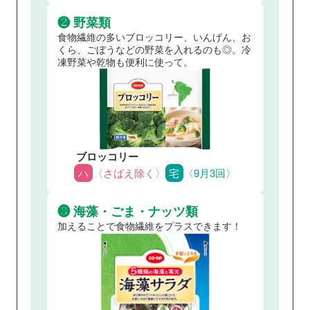
❷ 野菜類
食物繊維の多いブロッコリー、いんげん、お
くら、ごぼうなどの野菜を入れるのも◎。冷
凍野菜や乾物も便利に使って。
ブロッコリー
ハ
〈さばえ除く〉
宅
〈9月3回〉
❸ 海藻・ごま・ナッツ類
加えることで食物繊維をプラスできます！