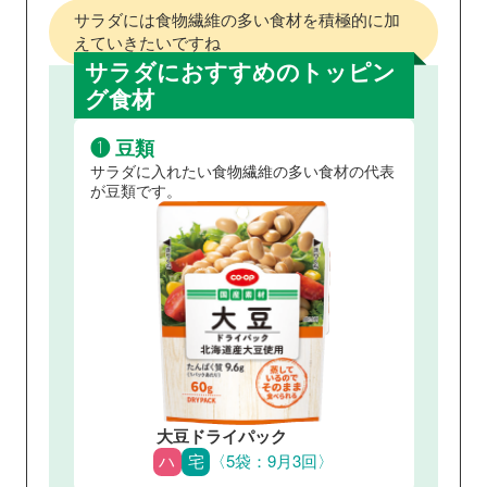
サラダには食物繊維の多い食材を積極的に加
えていきたいですね
サラダにおすすめのトッピン
グ食材
❶ 豆類
サラダに入れたい食物繊維の多い食材の代表
が豆類です。
大豆ドライパック
ハ
宅
〈5袋：9月3回〉