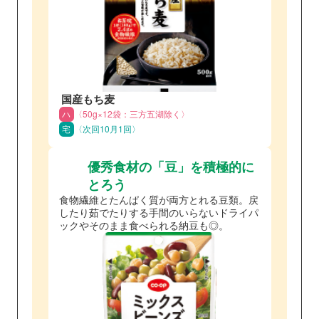
国産もち麦
ハ
〈50g×12袋：三方五湖除く〉
宅
〈次回10月1回〉
優秀食材の「豆」を積極的に
とろう
食物繊維とたんぱく質が両方とれる豆類。戻
したり茹でたりする手間のいらないドライパ
ックやそのまま食べられる納豆も◎。