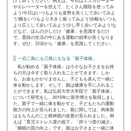
けてみてください。例えば、今日はエスカレーター
やエレベーターを控えて、たくさん階段を使ってみ
よう!今日はいつもよりも姿勢を良くして歩いてみよ
う!腕をいつもより大きく振ってみよう!歩幅をいつも
より広くして歩いてみよう!少し早く歩いてみよう!な
どなど、ほんの少しだけ「健康」を意識するだけ
で、普段の生活の中にある運動の効率が良くなりま
す。ぜひ、日頃から「健康」を意識してください。
一石二鳥にも三鳥にもなる「親子体操」
私が勧める「親子体操」は小さなお子さまをお持
ちの方は今すぐ取り入れることができます。しか
も、お金もかかりませんし、子どもも喜んで一緒に
体を動かします。そして、親は健康を手に入れるこ
とができます。私は弘前大学大学院で「親子体操」
について研究をし、2015年に医学博士を取得しまし
た。親子で一緒に体を動かすと、子どもたちの運動
能力の向上が見られました。親に関しては、肉体面
はもちろんのこと精神面の改善が見られました。例
えば「育児ストレス度の低下」「抑うつ度の減少」
「睡眠の質の向上」です。親はお子さまと一緒に体