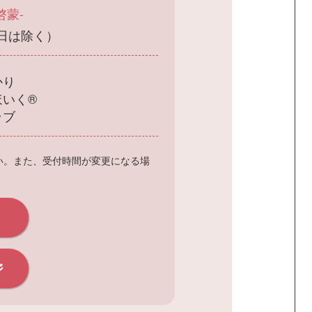
啓蒙-
祝日は除く）
かり
ほいく®
ラブ
い。また、受付時間が変更になる場
ジ