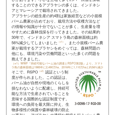
することのできるアブラヤシの多くは、インドネシ
アとマレーシアで栽培されてきました。
アブラヤシの総生産の約4割は家族経営などの小規模
パーム農家が占めており、栽培方法や収穫方法など
の情報や知識が十分でないことが多く、生産量を増
やすために森林伐採を行ってきました。その結果約
30年で、インドネシア スマトラ島の森林面積は約
56%減少してしまいました
。また小規模パーム農
（※1）
家が栽培するアブラヤシをめぐっては、森林問題の
他にも、環境汚染や労働問題といった多くの問題を
抱えてきました。
（※1）WWF『持続可能なパーム油の調達とRSPO第2版』より。スマト
ラ島の森林面積は1985年に2,490万ha、2016年に1,110万haと約56%減少
そこで、RSPO
認証という制
（※2）
度が作られました。この認証は、
パーム油が自然や現地のくらしを
損なわないように配慮し、持続可
能な方法で生産されていることを
意味する国際的な認証制度です。
環境への負荷を最大限に抑え、生
物多様性の保護や森林破壊の防止
に寄与し、アブラヤシの適切な栽培を行うパーム農