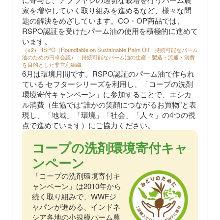
家を増やしていく取り組みを進めるなど、様々な問
題の解決をめざしています。CO・OP商品では、
RSPO認証を受けたパーム油の使用を積極的に進めて
います。
（※2）RSPO（Roundtable on Sustainable Palm Oil：持続可能なパーム
油のための円卓会議）：持続可能なパーム油の生産・製造・流通・消費
を目的とした非営利組織
6月は環境月間です。RSPO認証のパーム油で作られ
ている
セフターシリーズを利用し、「コープの洗剤
環境寄付キャンペーン」に参加することで、エシカ
ル消費（生協では“誰かの笑顔につながるお買物”と表
現し、「地域」「環境」「社会」「人々」の4つの視
点で進めています）にご協力ください。
コープの洗剤環境寄付キャ
ンペーン
「コープの洗剤環境寄付キ
ャンペーン」は2010年から
続く取り組みで、WWFジ
ャパンが進める、インドネ
シア各地の小規模パーム農