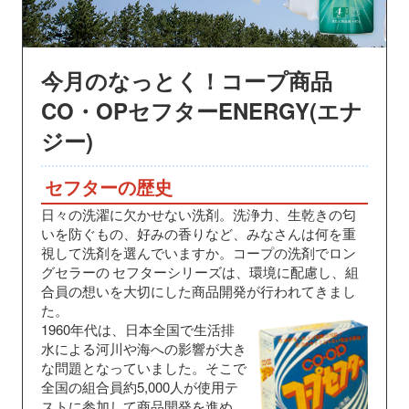
今月のなっとく！コープ商品
CO・OPセフターENERGY(エナ
ジー)
セフターの歴史
日々の洗濯に欠かせない洗剤。洗浄力、生乾きの匂
いを防ぐもの、好みの香りなど、みなさんは何を重
視して洗剤を選んでいますか。コープの洗剤でロン
グセラーの
セフターシリーズは、環境に配慮し、組
合員の想いを大切にした商品開発が行われてきまし
た。
1960年代は、日本全国で生活排
水による河川や海への影響が大き
な問題となっていました。そこで
全国の組合員約5,000人が使用テ
ストに参加して商品開発を進め、