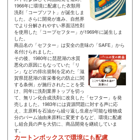
1966年に環境に配慮した衣類用
洗剤「コープソフト」が誕生しま
した。さらに開発が進み、自然界
でより分解されやすい界面活性剤
を使用した「コープセフター」が1969年に誕生しま
した。
商品名の「セフター」は安全の意味の「SAFE」から
名付けられました。
その後、1980年に琵琶湖の水質
悪化の原因にもなっていた「リ
ン」などの排出規制を定めた「滋
賀県琵琶湖の富栄養化の防止に関
する条例」が施行されたことを受
け、同年に洗剤業界トップを切っ
て、無リン化合成洗剤に改良した「セフター」を発
売しました。1983年には資源問題に対する声に応
え、主原料を石油から繰り返し生産が可能な植物成
分のパーム油由来原料に変更するなど、環境に配慮
し組合員の声を大切に、商品開発を継続していま
す。
カートンボックスで環境にも配慮