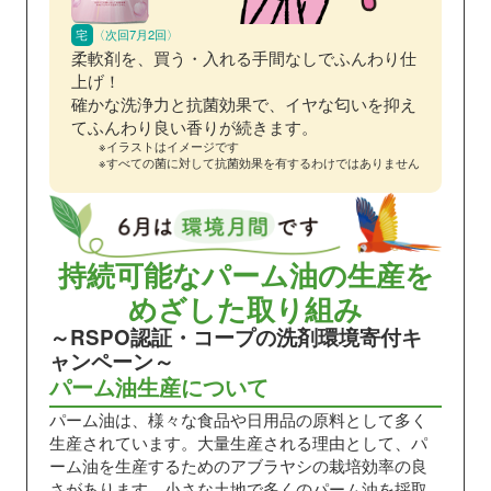
宅
〈次回7月2回〉
柔軟剤を、買う・入れる手間なしでふんわり仕
上げ！
確かな洗浄力と抗菌効果で、イヤな匂いを抑え
てふんわり良い香りが続きます。
※イラストはイメージです
※すべての菌に対して抗菌効果を有するわけではありません
持続可能な
パーム油の生産を
めざした取り組み
～RSPO認証・コープの洗剤環境寄付キ
ャンペーン～
パーム油生産について
パーム油は、様々な食品や日用品の原料として多く
生産されています。大量生産される理由として、パ
ーム油を生産するためのアブラヤシの栽培効率の良
さがあります。小さな土地で多くのパーム油を採取