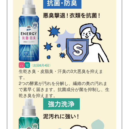
ハ
宅
〈次回6月4回〉
生乾き臭・皮脂臭・汗臭の3大悪臭を抑えま
す。
2つの酵素が汚れを分解し、繊維の奥の汚れま
で素早く届きます。抗菌成分が菌を抑制し、生
乾き臭を抑えます。