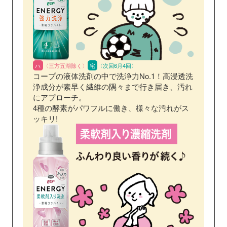
ハ
〈三方五湖除く〉
宅
〈次回6月4回〉
コープの液体洗剤の中で洗浄力No.1！高浸透洗
浄成分が素早く繊維の隅々まで行き届き、汚れ
にアプローチ。
4種の酵素がパワフルに働き、様々な汚れがス
ッキリ!