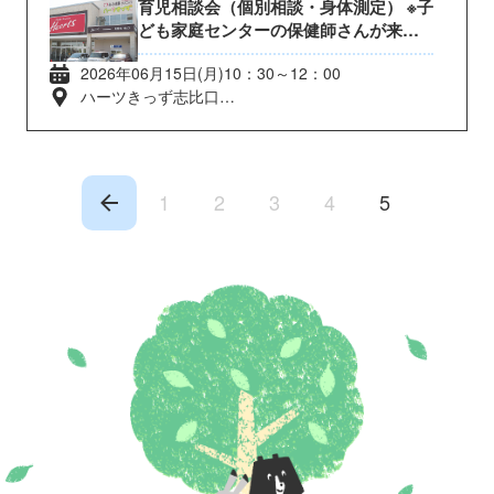
育児相談会（個別相談・身体測定） ※子
ども家庭センターの保健師さんが来て
くれます
2026年06月15日(月)10：30～12：00
ハーツきっず志比口
福井県福井市志比口2丁目11番13号
1
2
3
4
5