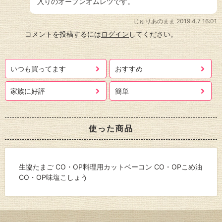
入りのオープンオムレツです。
じゅりあのまま
2019.4.7 16:01
コメントを投稿するには
ログイン
してください。
いつも買ってます
おすすめ
家族に好評
簡単
使った商品
生協たまご CO・OP料理用カットベーコン CO・OPこめ油
CO・OP味塩こしょう