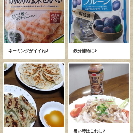
ネーミングがイイね♪
鉄分補給に♪
暑い時はこれに♪