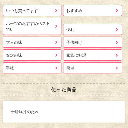
いつも買ってます
おすすめ
ハーツのおすすめベスト
110
便利
大人の味
子供向け
安定の味
家族に好評
手軽
簡単
使った商品
十勝豚丼のたれ