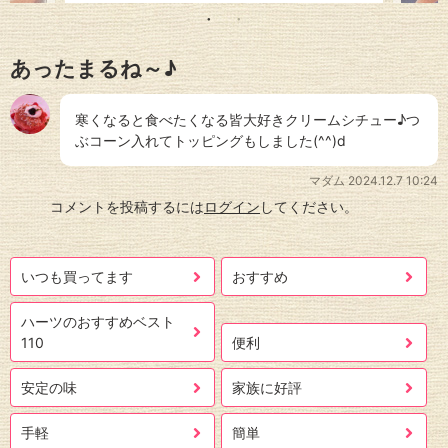
あったまるね～♪
寒くなると食べたくなる皆大好きクリームシチュー♪つ
ぶコーン入れてトッピングもしました(^^)d
マダム
2024.12.7 10:24
コメントを投稿するには
ログイン
してください。
いつも買ってます
おすすめ
ハーツのおすすめベスト
110
便利
安定の味
家族に好評
手軽
簡単