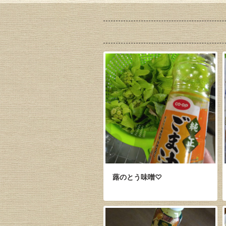
蕗のとう味噌♡