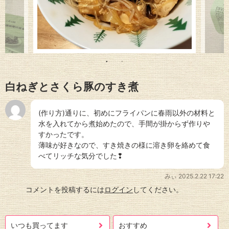
白ねぎとさくら豚のすき煮
(作り方)通りに、初めにフライパンに春雨以外の材料と
水を入れてから煮始めたので、手間が掛からず作りや
すかったです。
薄味が好きなので、すき焼きの様に溶き卵を絡めて食
べてリッチな気分でした❢
みぃ
2025.2.22 17:22
コメントを投稿するには
ログイン
してください。
いつも買ってます
おすすめ