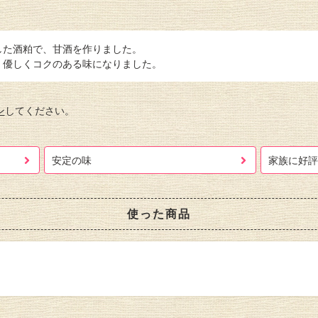
した酒粕で、甘酒を作りました。
、優しくコクのある味になりました。
ン
してください。
安定の味
家族に好評
使った商品