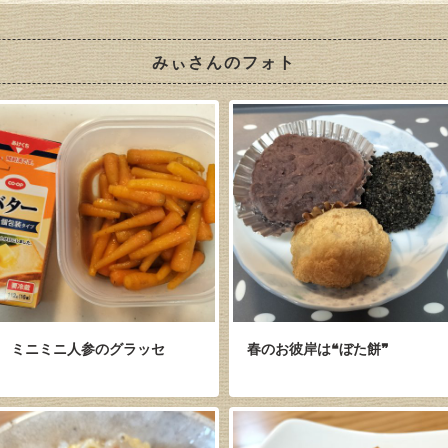
みぃさんのフォト
ミニミニ人参のグラッセ
春のお彼岸は❝ぼた餅❞