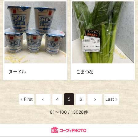
ヌードル
こまつな
« First
<
4
5
6
>
Last »
81〜100
/ 13028件