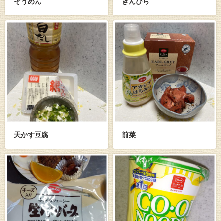
そうめん
きんぴら
天かす豆腐
前菜