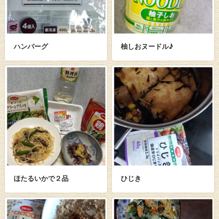
ハンバーグ
柚しおヌードル♪
ほたるいかで２品
ひじき