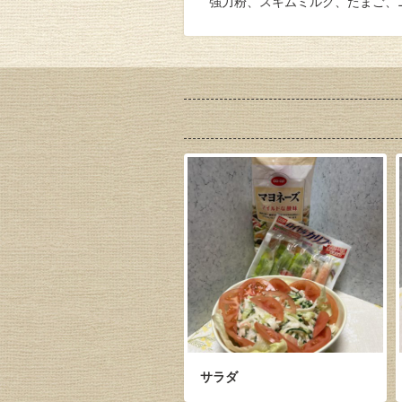
強力粉、スキムミルク、たまご、
サラダ