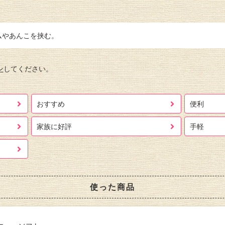
ムやあんこを挟む。
ン
してください。
おすすめ
便利
家族に好評
手軽
使った商品