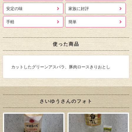
安定の味
家族に好評
手軽
簡単
使った商品
カットしたグリーンアスパラ、豚肉ロースきりおとし
さいゆうさんのフォト