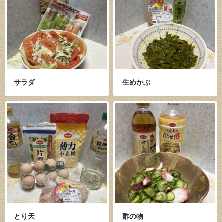
サラダ
生めかぶ
とり天
酢の物