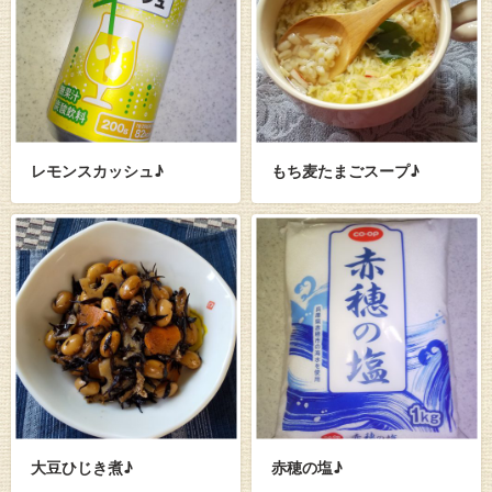
レモンスカッシュ♪
もち麦たまごスープ♪
大豆ひじき煮♪
赤穂の塩♪