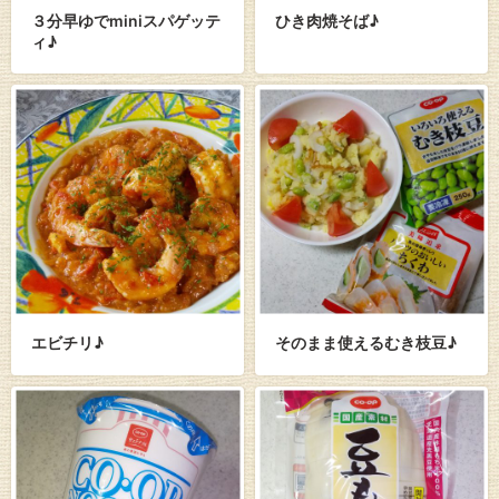
３分早ゆでminiスパゲッテ
ひき肉焼そば♪
ィ♪
エビチリ♪
そのまま使えるむき枝豆♪