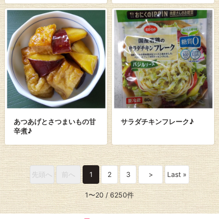
あつあげとさつまいもの甘
サラダチキンフレーク♪
辛煮♪
先頭へ
前へ
1
2
3
>
Last »
1〜20
/ 6250件