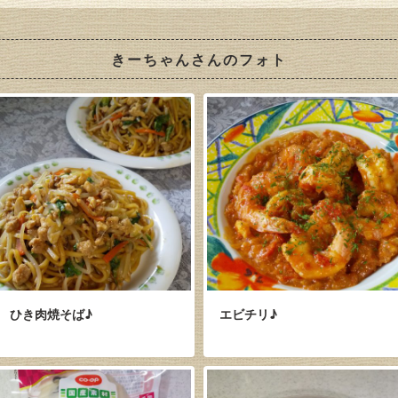
きーちゃんさんのフォト
ひき肉焼そば♪
エビチリ♪