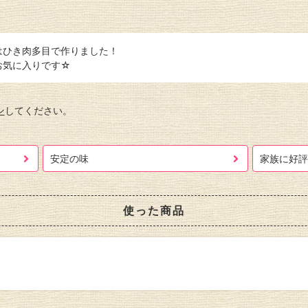
はひき肉多目で作りました！
お気に入りです☆
ン
してください。
安定の味
家族に好評
使った商品