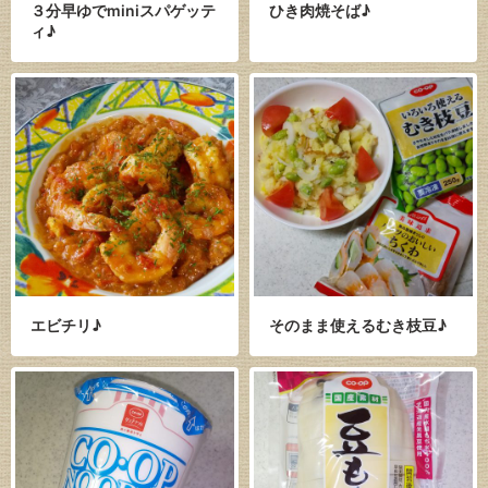
３分早ゆでminiスパゲッテ
ひき肉焼そば♪
ィ♪
エビチリ♪
そのまま使えるむき枝豆♪