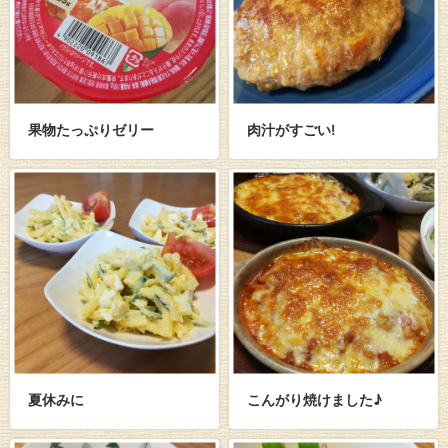
果物たっぷりゼリー
肉汁がすごい!
夏休みに
こんがり焼けました♪