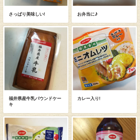
さっぱり美味しい!
お弁当に♪
福井県産牛乳パウンドケー
カレー入り!
キ