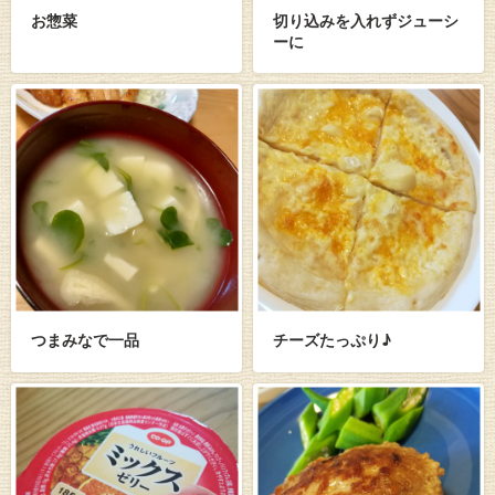
お惣菜
切り込みを入れずジューシ
ーに
つまみなで一品
チーズたっぷり♪