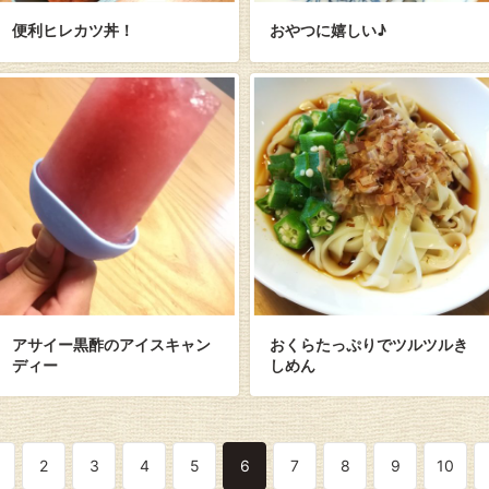
便利ヒレカツ丼！
おやつに嬉しい♪
アサイー黒酢のアイスキャン
おくらたっぷりでツルツルき
ディー
しめん
2
3
4
5
6
7
8
9
10