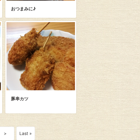
おつまみに♪
豚串カツ
>
Last »