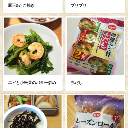
豚玉&たこ焼き
プリプリ
エビと小松菜のバター炒め
赤だし