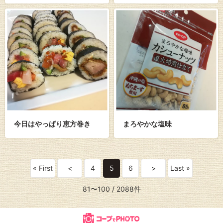
今日はやっぱり恵方巻き
まろやかな塩味
« First
<
4
5
6
>
Last »
81〜100
/ 2088件