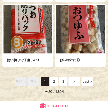
使い切りで丁度いい♪
お味噌汁に◎
先頭へ
前へ
1
2
3
>
Last »
1〜20
/ 139件