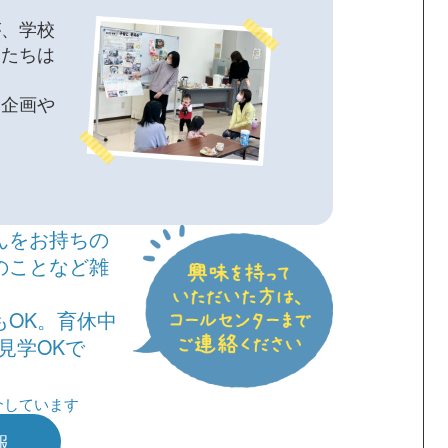
が、学校
んたちは
る企画や
んをお持ちの
のことなど雑
OK。育休中
見学OKで
介しています
報