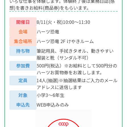
いろな仕事を体験します。体験終了後は業務日誌(感
想)を書きお給料(商品券)をもらいます。
開催日
8/11(火・祝)10:00～11:30
会場
ハーツ恐竜
集合場所
ハーツ恐竜 2F けやきルーム
持ち物
筆記用具、手拭きタオル、動きやすい
服装と靴（サンダル不可）
参加費
500円(税込）※お給料として500円分の
ハーツお買物券をお渡しします。
定員
14人(抽選)※抽選結果はご入力のメール
アドレスに送信します
対象
小学3～6年生
申込先
WEB申込みのみ