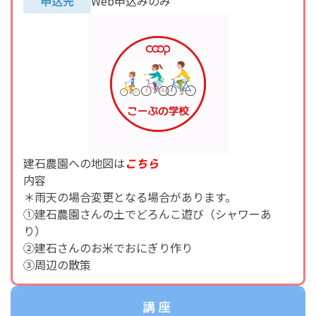
申込先
Web申込みのみ
建石農園への地図は
こち
ら
内容
＊雨天の場合変更となる場合があります。
①建石農園さんの土でどろんこ遊び（シャワーあ
り）
②建石さんのお米でおにぎり作り
③周辺の散策
講座