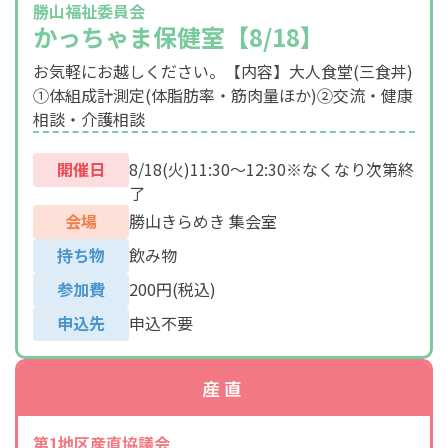
勝山福祉委員会
かっちゃま保健室【8/18】
お気軽にお越しください。【内容】大人食堂(三食丼)
①体組成計測定(体脂肪率・筋肉量ほか)②交流・健康
相談・介護相談
開催日
8/18(火)11:30～12:30※なくなり次第終
了
会場
勝山きらめき 集会室
持ち物
飲み物
参加費
200円(税込)
申込先
申込不要
産直
第1地区産直協議会