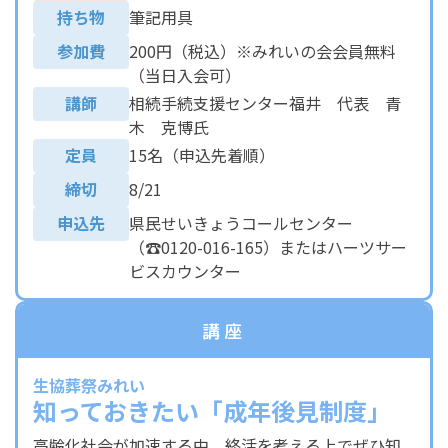
持ち物
筆記用具
参加費
200円（税込）※みれいの会会員無料
（当日入会可）
講師
相続手続支援センター福井 代表 青
木 克博氏
定員
15名（申込先着順）
締切
8/21
申込先
県民せいきょうコールセンター
（☎0120-016-165）またはハーツサー
ビスカウンター
講座
生協葬祭みれい
知っておきたい「成年後見制度」
高齢化社会が加速する中、終活を考える上でぜひ知