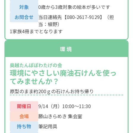
対象
0歳から3歳対象の絵本が多いです
お問合せ
当日連絡先【080-2617-9129】（担
当：植野）
1家族4冊までとなります
環境
奥越たんぽぽわたげの会
環境にやさしい廃油石けんを使っ
てみませんか？
原型のまま約200ｇの石けんお持ち帰り
開催日
9/14（月）10:00～11:30
会場
勝山きらめき 集会室
持ち物
筆記用具