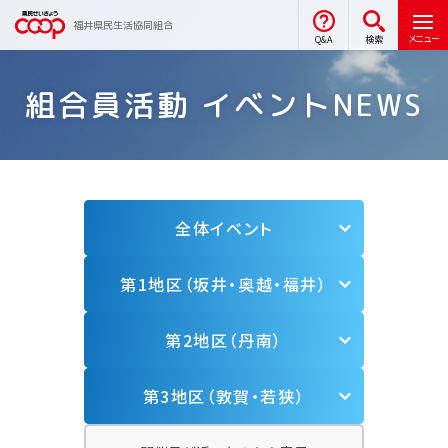
福井県民生活協同組合
メニュー
Q&A
検索
組合員活動 イベントNEWS
全体イベント
第1地区（坂井・奥越・福井）
第2地区（丹南）
第3地区（敦賀・若狭）