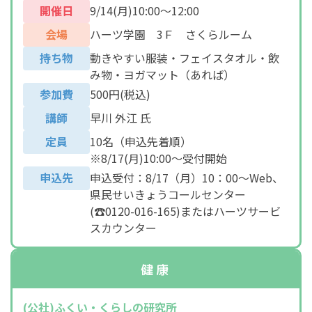
開催日
9/14(月)10:00～12:00
会場
ハーツ学園 3Ｆ さくらルーム
持ち物
動きやすい服装・フェイスタオル・飲
み物・ヨガマット（あれば）
参加費
500円(税込)
講師
早川 外江 氏
定員
10名（申込先着順）
※8/17(月)10:00～受付開始
申込先
申込受付：8/17（月）10：00～Web、
県民せいきょうコールセンター
(☎0120-016-165)またはハーツサービ
スカウンター
健康
(公社)ふくい・くらしの研究所