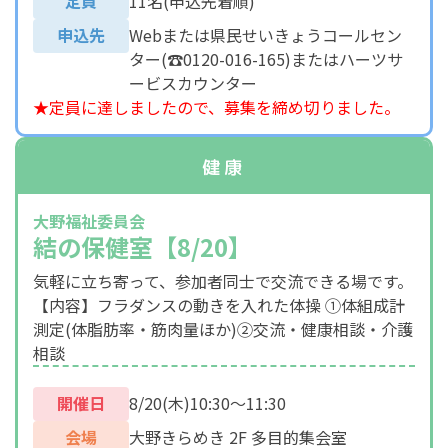
定員
11名(申込先着順)
申込先
Webまたは県民せいきょうコールセン
ター(☎0120-016-165)またはハーツサ
ービスカウンター
★定員に達しましたので、募集を締め切りました。
健康
大野福祉委員会
結の保健室【8/20】
気軽に立ち寄って、参加者同士で交流できる場です。
【内容】フラダンスの動きを入れた体操 ①体組成計
測定(体脂肪率・筋肉量ほか)②交流・健康相談・介護
相談
開催日
8/20(木)10:30～11:30
会場
大野きらめき 2F 多目的集会室