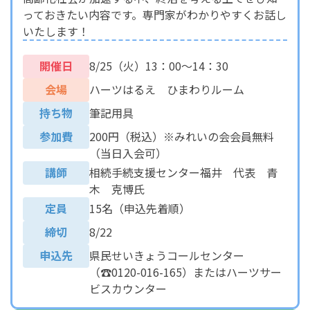
っておきたい内容です。専門家がわかりやすくお話し
いたします！
開催日
8/25（火）13：00～14：30
会場
ハーツはるえ ひまわりルーム
持ち物
筆記用具
参加費
200円（税込）※みれいの会会員無料
（当日入会可）
講師
相続手続支援センター福井 代表 青
木 克博氏
定員
15名（申込先着順）
締切
8/22
申込先
県民せいきょうコールセンター
（☎0120-016-165）またはハーツサー
ビスカウンター