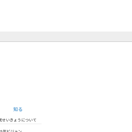
知る
民せいきょうについて
035年ビジョン