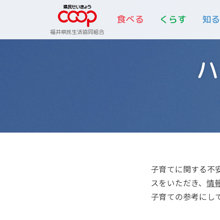
食べる
くらす
知
福井県民生活協同組合
子育てに関する不
スをいただき、
情
子育ての参考にし