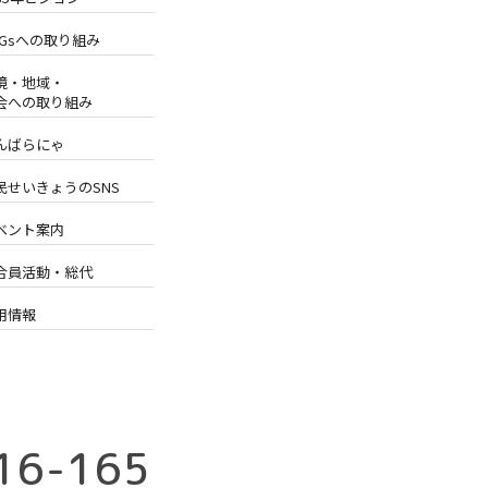
DGsへの取り組み
境・地域・
会への取り組み
んばらにゃ
民せいきょうのSNS
ベント案内
合員活動・総代
用情報
16-165