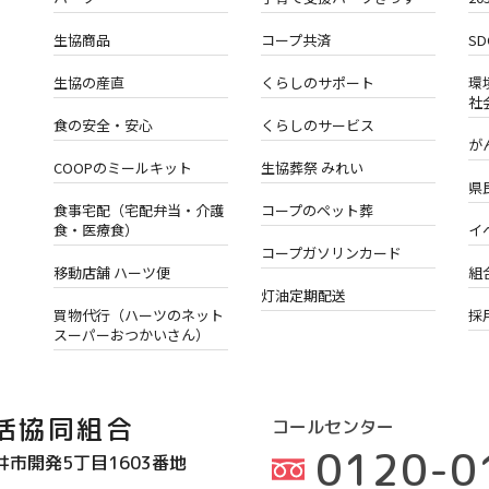
生協商品
コープ共済
S
生協の産直
くらしのサポート
環
社
食の安全・安心
くらしのサービス
が
COOPのミールキット
生協葬祭 みれい
県
食事宅配（宅配弁当・介護
コープのペット葬
食・医療食）
イ
コープガソリンカード
移動店舗 ハーツ便
組
灯油定期配送
買物代行（ハーツのネット
採
スーパーおつかいさん）
活協同組合
コールセンター
0120-0
井市開発5丁目1603番地