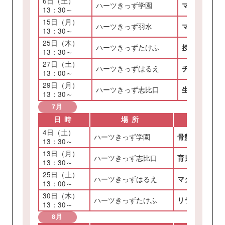
6日（土）
ハーツきっず学園
マタニティフ
13：30～
15日（月）
ハーツきっず羽水
マタニティヨ
13：30～
25日（木）
ハーツきっずたけふ
授乳に向けて
13：30～
27日（土）
ハーツきっずはるえ
チャイルドシ
13：00～
29日（月）
ハーツきっず志比口
生まれてすぐ
13：30～
7月
日時
場所
4日（土）
ハーツきっず学園
骨盤体操（※）
13：30～
13日（月）
ハーツきっず志比口
育児体験教室
13：30～
25日（土）
ハーツきっずはるえ
マタニティフ
13：00～
30日（木）
ハーツきっずたけふ
リラックスし
13：30～
8月