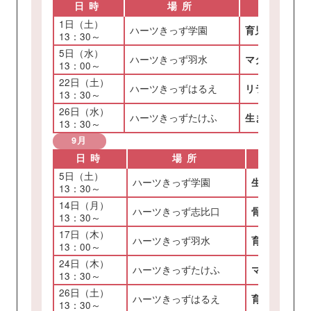
日時
場所
1日（土）
ハーツきっず学園
育児体験教室
13：30～
5日（水）
ハーツきっず羽水
マタニティフ
13：00～
22日（土）
ハーツきっずはるえ
リラックスし
13：30～
26日（水）
ハーツきっずたけふ
生まれてすぐ
13：30～
9月
日時
場所
5日（土）
ハーツきっず学園
生まれてすぐ
13：30～
14日（月）
ハーツきっず志比口
骨盤体操（※
13：30～
17日（木）
ハーツきっず羽水
育児体験教室
13：00～
24日（木）
ハーツきっずたけふ
マタニティク
13：30～
26日（土）
ハーツきっずはるえ
育児体験教室
13：30～