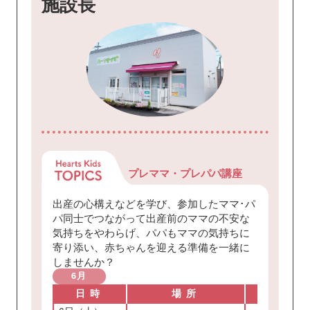
施設長
プレママ・
プレパパ講座
出産の心構えなどを学び、参加したママ･パ
パ同士でつながって出産前のママの不安な
気持ちをやわらげ、パパもママの気持ちに
寄り添い、赤ちゃんを迎える準備を一緒に
しませんか？
6月
日時
場所