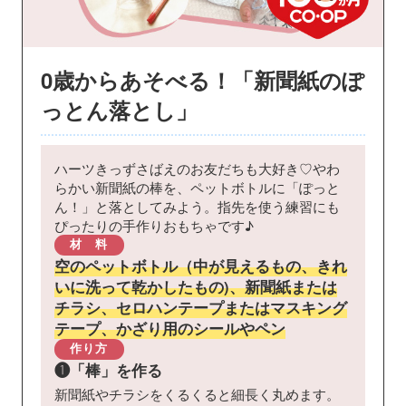
0歳からあそべる！「新聞紙のぽ
っとん落とし」
ハーツきっずさばえのお友だちも大好き♡やわ
らかい新聞紙の棒を、ペットボトルに「ぽっと
ん！」と落としてみよう。指先を使う練習にも
ぴったりの手作りおもちゃです♪
材 料
空のペットボトル（中が見えるもの、きれ
いに洗って乾かしたもの)、新聞紙または
チラシ、セロハンテープまたはマスキング
テープ、かざり用のシールやペン
作り方
❶
「棒」を作る
新聞紙やチラシをくるくると細長く丸めます。