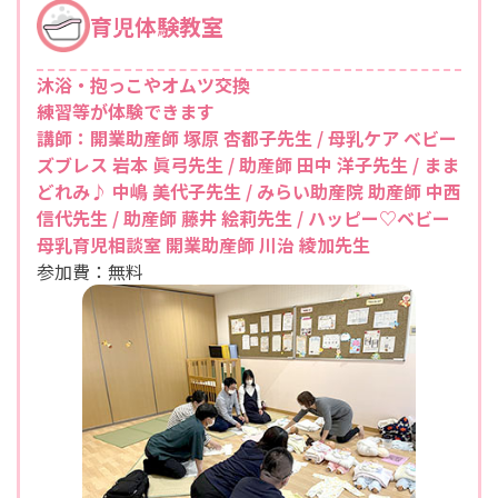
育児体験教室
沐浴・抱っこやオムツ交換
練習等が体験できます
講師：開業助産師 塚原 杏都子先生 / 母乳ケア ベビー
ズブレス 岩本 眞弓先生 / 助産師 田中 洋子先生 / まま
どれみ♪ 中嶋 美代子先生 / みらい助産院 助産師 中西
信代先生 / 助産師 藤井 絵莉先生 / ハッピー♡ベビー
母乳育児相談室 開業助産師 川治 綾加先生
参加費：無料