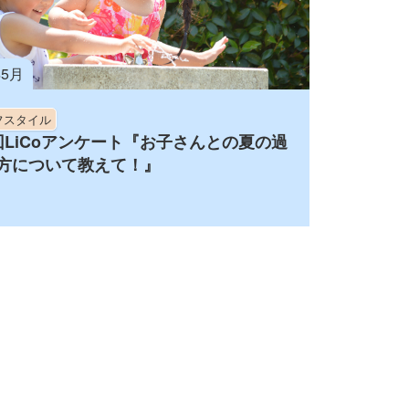
年5月
フスタイル
回LiCoアンケート『お子さんとの夏の過
方について教えて！』