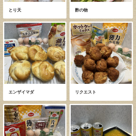
とり天
酢の物
エンザイマダ
リクエスト