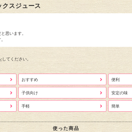
ックスジュース
だと思います。
す。
ン
してください。
おすすめ
便利
子供向け
安定の味
手軽
簡単
使った商品