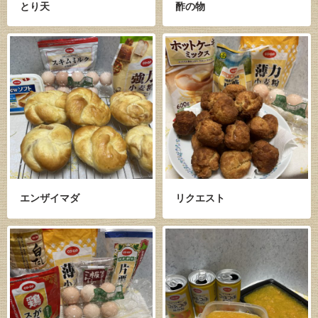
とり天
酢の物
エンザイマダ
リクエスト