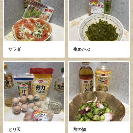
サラダ
生めかぶ
とり天
酢の物