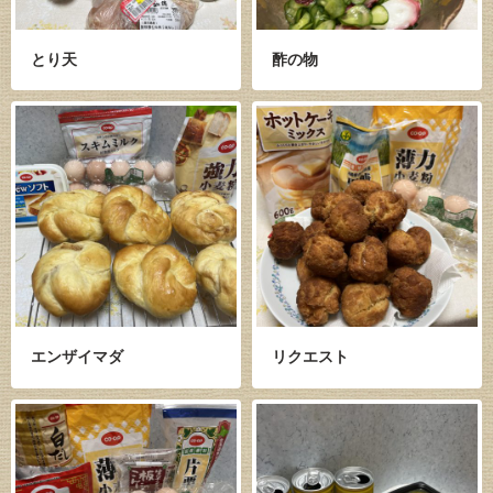
とり天
酢の物
エンザイマダ
リクエスト