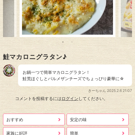
鮭マカロニグラタン♪
お鍋一つで簡単マカロニグラタン！
鮭荒ほぐしとパルメザンチーズでちょっぴり豪華に☆
きーちゃん
2025.2.6 21:07
コメントを投稿するには
ログイン
してください。
おすすめ
安定の味
家族に好評
簡単