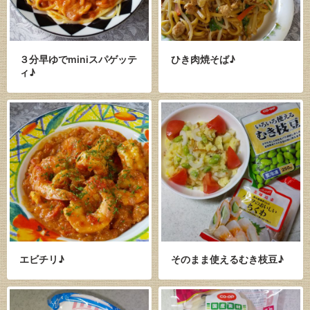
３分早ゆでminiスパゲッテ
ひき肉焼そば♪
ィ♪
エビチリ♪
そのまま使えるむき枝豆♪