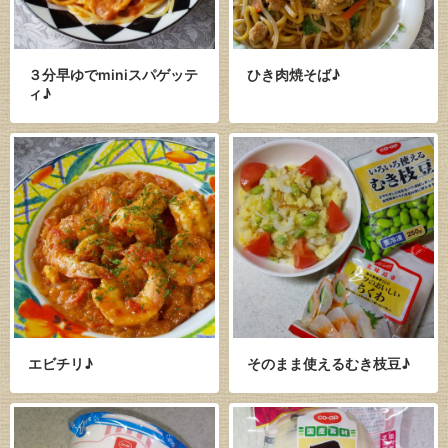
３分早ゆでminiスパゲッテ
ひき肉焼そば♪
ィ♪
エビチリ♪
そのまま使えるむき枝豆♪