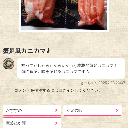
蟹足風カニカマ♪
黙ってだしたらわからんかもな本格的蟹足カニカマ！
蟹の食感と味を感じるカニカマです☆
きーちゃん
2025.2.23 23:07
コメントを投稿するには
ログイン
してください。
おすすめ
安定の味
家族に好評