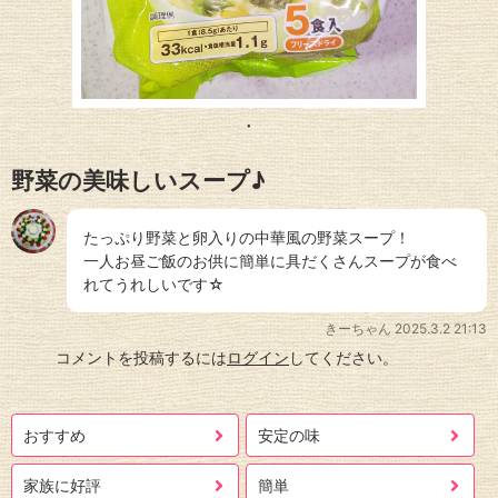
野菜の美味しいスープ♪
たっぷり野菜と卵入りの中華風の野菜スープ！
一人お昼ご飯のお供に簡単に具だくさんスープが食べ
れてうれしいです☆
きーちゃん
2025.3.2 21:13
コメントを投稿するには
ログイン
してください。
おすすめ
安定の味
家族に好評
簡単