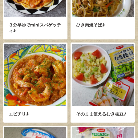
３分早ゆでminiスパゲッテ
ひき肉焼そば♪
ィ♪
エビチリ♪
そのまま使えるむき枝豆♪