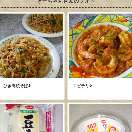
きーちゃんさんのフォト
ひき肉焼そば♪
エビチリ♪