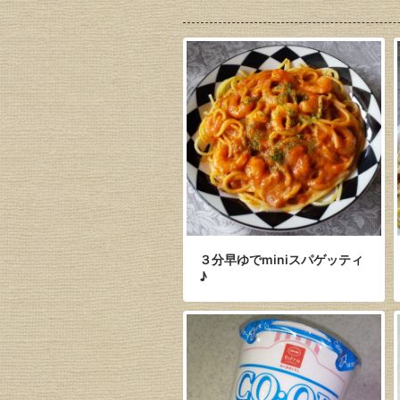
３分早ゆでminiスパゲッティ
♪