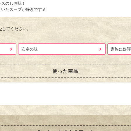
ーズのしお味！
きいたスープが好きです☆
ン
してください。
安定の味
家族に好評
使った商品