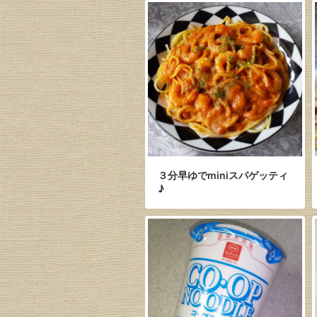
３分早ゆでminiスパゲッティ
♪