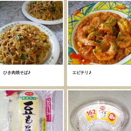
ひき肉焼そば♪
エビチリ♪