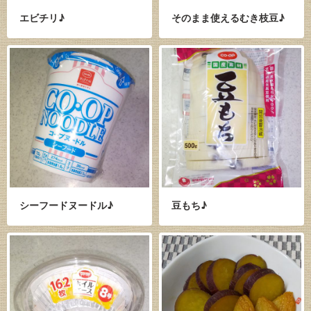
エビチリ♪
そのまま使えるむき枝豆♪
シーフードヌードル♪
豆もち♪