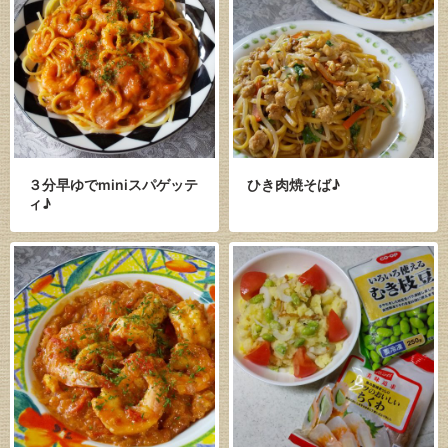
３分早ゆでminiスパゲッテ
ひき肉焼そば♪
ィ♪