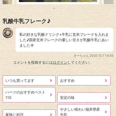
乳酸牛乳フレーク♪
私の好きな乳酸ドリンク+牛乳に玄米フレークを入れま
した♪国産玄米フレークの優しい甘さが乳酸牛乳にあい
ました☆
きーちゃん
2020.10.7 14:45
コメントを投稿するには
ログイン
してください。
いつも買ってます
おすすめ
ハーツのおすすめベスト
110
安定の味
やさしい味わい福井県産
家族に好評
牛乳