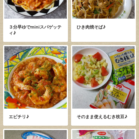
３分早ゆでminiスパゲッテ
ひき肉焼そば♪
ィ♪
エビチリ♪
そのまま使えるむき枝豆♪