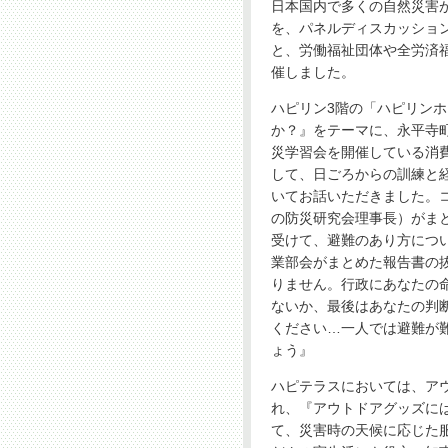
日本国内で多くの自然災害
を、パネルディスカッショ
と、労働福祉団体や全労済
催しました。
ハピリン3階の「ハピリン
か？』をテーマに、永平寺
災学習会を開催している消
して、日ごろからの訓練と
いてお話いただきました。
の防災研究会理事長）がま
受けて、避難のあり方につ
業部会がまとめた報告書の
りません。行政にあなたの
ないか、最後はあなたの判
ください…一人では避難が
ょう』
ハピテラスにおいては、ア
れ、『アウトドアグッズに
て、災害時の天候に応じた