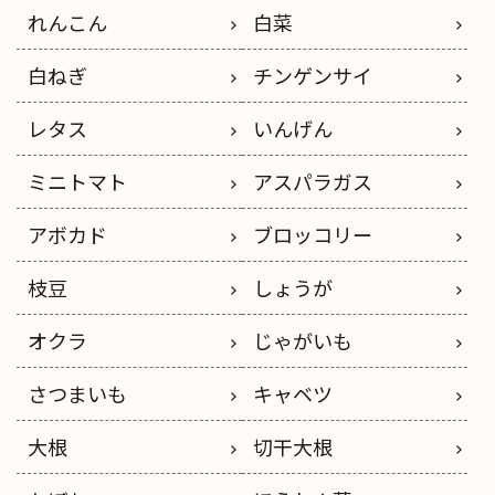
れんこん
白菜
白ねぎ
チンゲンサイ
レタス
いんげん
ミニトマト
アスパラガス
アボカド
ブロッコリー
枝豆
しょうが
オクラ
じゃがいも
さつまいも
キャベツ
大根
切干大根