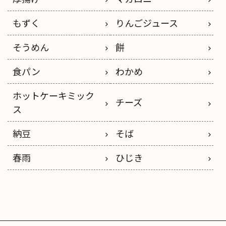
もずく
りんごジュース
そうめん
餅
食パン
わかめ
ホットケーキミック
チーズ
ス
納豆
そば
春雨
ひじき