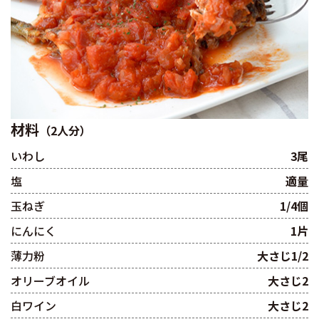
材料
（2人分）
いわし
3尾
塩
適量
玉ねぎ
1/4個
にんにく
1片
薄力粉
大さじ1/2
オリーブオイル
大さじ2
白ワイン
大さじ2