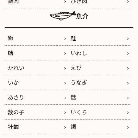
鶏肉
ひき肉
魚介
鰤
鮭
鯖
いわし
かれい
えび
いか
うなぎ
あさり
鱈
数の子
いくら
牡蠣
鯛