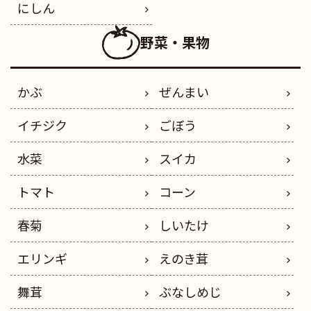
にしん
野菜・果物
かぶ
ぜんまい
イチジク
ごぼう
水菜
スイカ
トマト
コーン
春菊
しいたけ
エリンギ
えのき茸
舞茸
ぶなしめじ