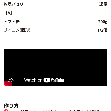
乾燥パセリ
適量
【A】
トマト缶
200g
ブイヨン(固形)
1/2個
作り方