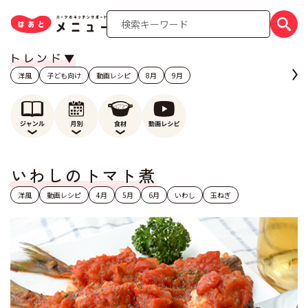
洋風
子ども向け
動画レシピ
8月
9月
いわしのトマト煮
洋風
動画レシピ
4月
5月
6月
いわし
玉ねぎ