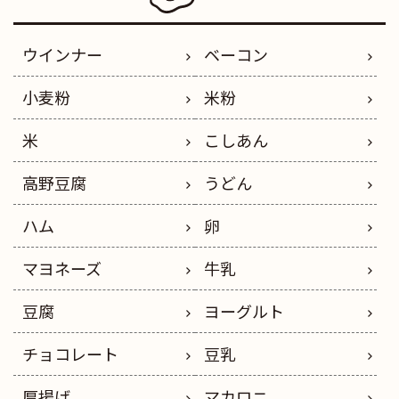
ウインナー
ベーコン
小麦粉
米粉
米
こしあん
高野豆腐
うどん
ハム
卵
マヨネーズ
牛乳
豆腐
ヨーグルト
チョコレート
豆乳
厚揚げ
マカロニ