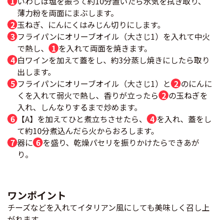
いわしは塩を振って約10分置いたら水気を拭き取り、
薄力粉を両面にまぶします。
玉ねぎ、にんにくはみじん切りにします。
フライパンにオリーブオイル（大さじ1）を入れて中火
で熱し、
1
を入れて両面を焼きます。
白ワインを加えて蓋をし、約3分蒸し焼きにしたら取り
出します。
フライパンにオリーブオイル（大さじ1）と
2
のにんに
くを入れて弱火で熱し、香りが立ったら
2
の玉ねぎを
入れ、しんなりするまで炒めます。
【A】を加えてひと煮立ちさせたら、
4
を入れ、蓋をし
て約10分煮込んだら火からおろします。
器に
6
を盛り、乾燥パセリを振りかけたらできあが
り。
ワンポイント
チーズなどを入れてイタリアン風にしても美味しく召し上
がれます。