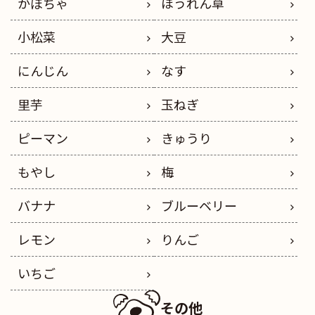
かぼちゃ
ほうれん草
小松菜
大豆
にんじん
なす
里芋
玉ねぎ
ピーマン
きゅうり
もやし
梅
バナナ
ブルーベリー
レモン
りんご
いちご
その他