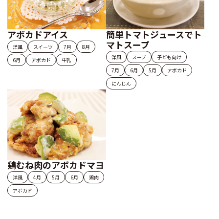
アボカドアイス
簡単トマトジュースでト
マトスープ
洋風
スイーツ
7月
8月
洋風
スープ
子ども向け
6月
アボカド
牛乳
7月
6月
5月
アボカド
にんじん
鶏むね肉のアボカドマヨ
洋風
4月
5月
6月
鶏肉
アボカド