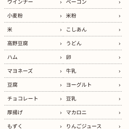
ウインナー
ベーコン
小麦粉
米粉
米
こしあん
高野豆腐
うどん
ハム
卵
マヨネーズ
牛乳
豆腐
ヨーグルト
チョコレート
豆乳
厚揚げ
マカロニ
もずく
りんごジュース