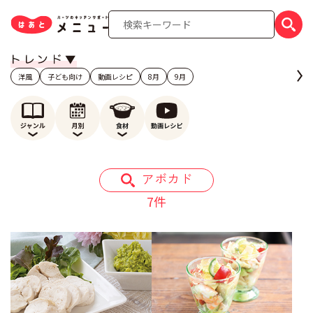
洋風
子ども向け
動画レシピ
8月
9月
アボカド
7件