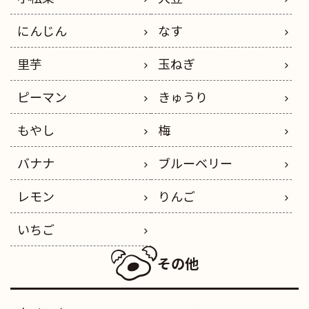
にんじん
なす
里芋
玉ねぎ
ピーマン
きゅうり
もやし
梅
バナナ
ブルーベリー
レモン
りんご
いちご
その他