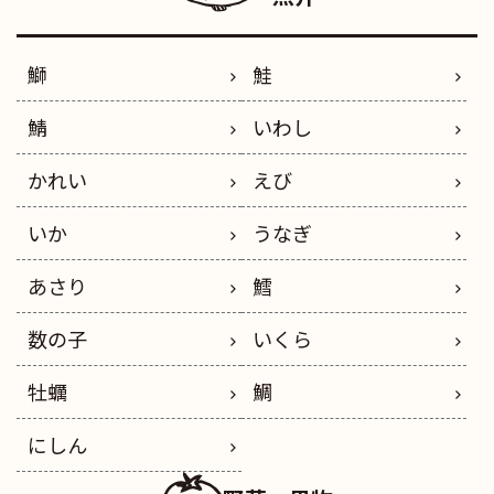
鰤
鮭
鯖
いわし
かれい
えび
いか
うなぎ
あさり
鱈
数の子
いくら
牡蠣
鯛
にしん