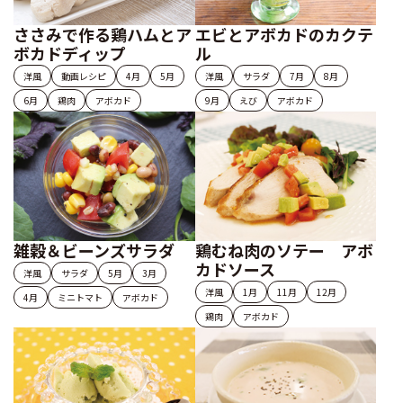
ささみで作る鶏ハムとア
エビとアボカドのカクテ
ボカドディップ
ル
洋風
動画レシピ
4月
5月
洋風
サラダ
7月
8月
6月
鶏肉
アボカド
9月
えび
アボカド
雑穀＆ビーンズサラダ
鶏むね肉のソテー アボ
カドソース
洋風
サラダ
5月
3月
洋風
1月
11月
12月
4月
ミニトマト
アボカド
鶏肉
アボカド