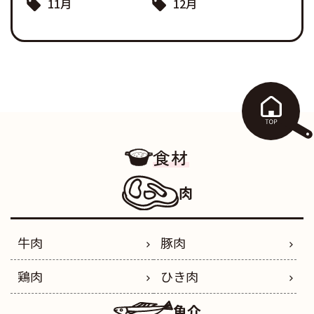
11月
12月
食材
肉
牛肉
豚肉
鶏肉
ひき肉
魚介