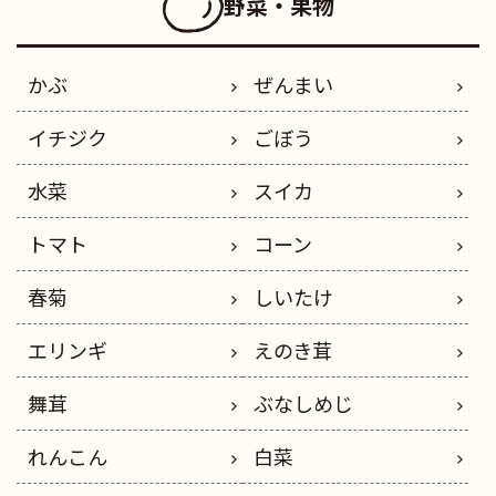
野菜・果物
かぶ
ぜんまい
イチジク
ごぼう
水菜
スイカ
トマト
コーン
春菊
しいたけ
エリンギ
えのき茸
舞茸
ぶなしめじ
れんこん
白菜