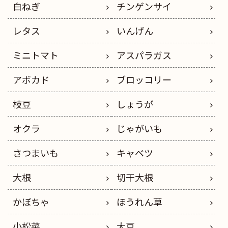
白ねぎ
チンゲンサイ
レタス
いんげん
ミニトマト
アスパラガス
アボカド
ブロッコリー
枝豆
しょうが
オクラ
じゃがいも
さつまいも
キャベツ
大根
切干大根
かぼちゃ
ほうれん草
小松菜
大豆