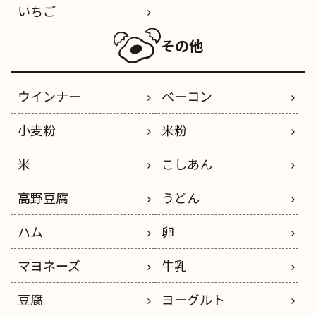
いちご
その他
ウインナー
ベーコン
小麦粉
米粉
米
こしあん
高野豆腐
うどん
ハム
卵
マヨネーズ
牛乳
豆腐
ヨーグルト