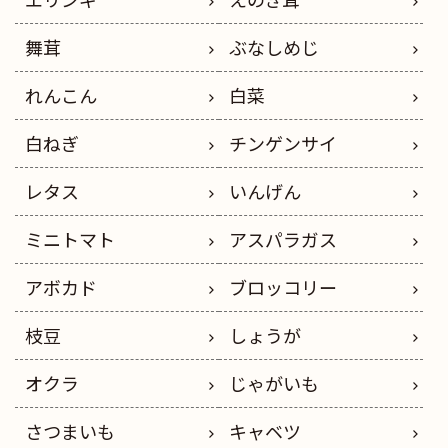
舞茸
ぶなしめじ
れんこん
白菜
白ねぎ
チンゲンサイ
レタス
いんげん
ミニトマト
アスパラガス
アボカド
ブロッコリー
枝豆
しょうが
オクラ
じゃがいも
さつまいも
キャベツ