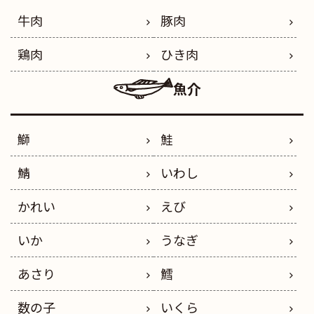
牛肉
豚肉
鶏肉
ひき肉
魚介
鰤
鮭
鯖
いわし
かれい
えび
いか
うなぎ
あさり
鱈
数の子
いくら