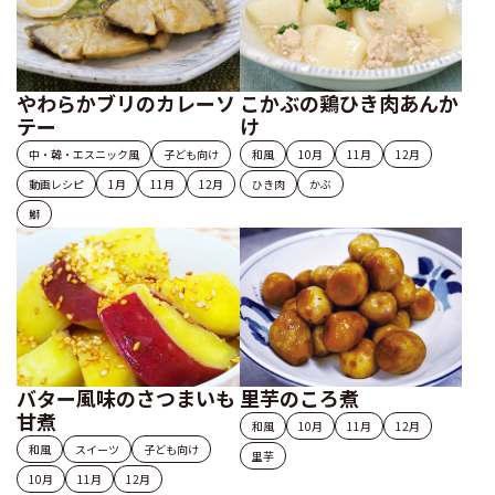
やわらかブリのカレーソ
こかぶの鶏ひき肉あんか
テー
け
中・韓・エスニック風
子ども向け
和風
10月
11月
12月
動画レシピ
1月
11月
12月
ひき肉
かぶ
鰤
バター風味のさつまいも
里芋のころ煮
甘煮
和風
10月
11月
12月
和風
スイーツ
子ども向け
里芋
10月
11月
12月