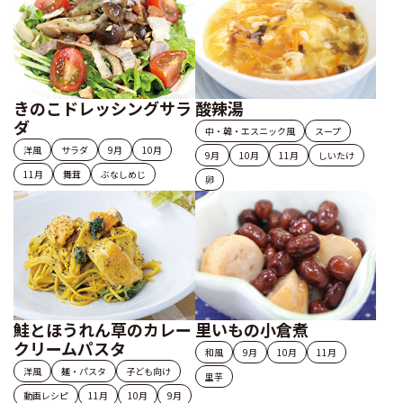
きのこドレッシングサラ
酸辣湯
ダ
中・韓・エスニック風
スープ
洋風
サラダ
9月
10月
9月
10月
11月
しいたけ
11月
舞茸
ぶなしめじ
卵
鮭とほうれん草のカレー
里いもの小倉煮
クリームパスタ
和風
9月
10月
11月
洋風
麺・パスタ
子ども向け
里芋
動画レシピ
11月
10月
9月