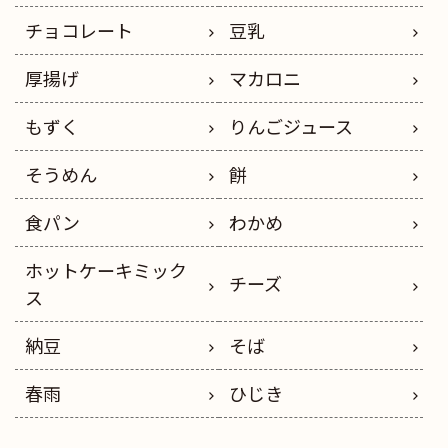
チョコレート
豆乳
厚揚げ
マカロニ
もずく
りんごジュース
そうめん
餅
食パン
わかめ
ホットケーキミック
チーズ
ス
納豆
そば
春雨
ひじき