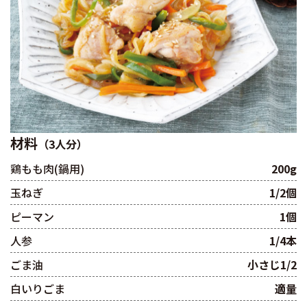
材料
（3人分）
鶏もも肉(鍋用)
200g
玉ねぎ
1/2個
ピーマン
1個
人参
1/4本
ごま油
小さじ1/2
白いりごま
適量