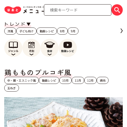
洋風
子ども向け
動画レシピ
8月
9月
鶏もものプルコギ風
中・韓・エスニック風
動画レシピ
10月
11月
12月
鶏肉
玉ねぎ