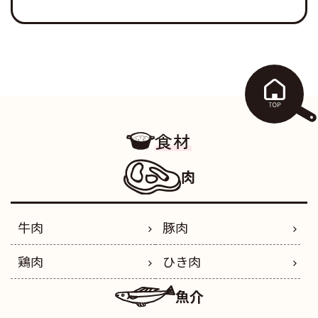
食材
肉
牛肉
豚肉
鶏肉
ひき肉
魚介