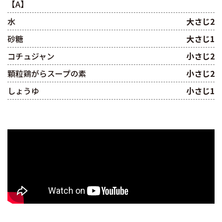
【A】
水
大さじ2
砂糖
大さじ1
コチュジャン
小さじ2
顆粒鶏がらスープの素
小さじ2
しょうゆ
小さじ1