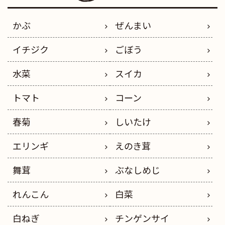
かぶ
ぜんまい
イチジク
ごぼう
水菜
スイカ
トマト
コーン
春菊
しいたけ
エリンギ
えのき茸
舞茸
ぶなしめじ
れんこん
白菜
白ねぎ
チンゲンサイ