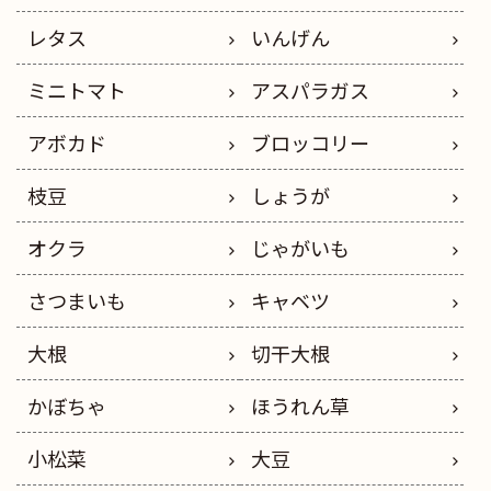
レタス
いんげん
ミニトマト
アスパラガス
アボカド
ブロッコリー
枝豆
しょうが
オクラ
じゃがいも
さつまいも
キャベツ
大根
切干大根
かぼちゃ
ほうれん草
小松菜
大豆