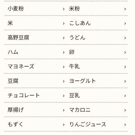
小麦粉
米粉
米
こしあん
高野豆腐
うどん
ハム
卵
マヨネーズ
牛乳
豆腐
ヨーグルト
チョコレート
豆乳
厚揚げ
マカロニ
もずく
りんごジュース