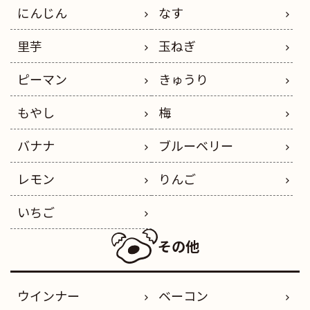
にんじん
なす
里芋
玉ねぎ
ピーマン
きゅうり
もやし
梅
バナナ
ブルーベリー
レモン
りんご
いちご
その他
ウインナー
ベーコン