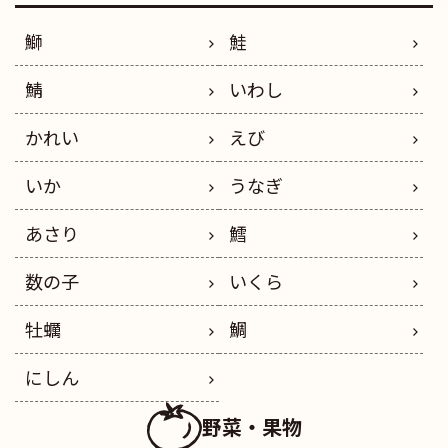
鰤
鮭
鯖
いわし
かれい
えび
いか
うなぎ
あさり
鱈
数の子
いくら
牡蠣
鯛
にしん
野菜・果物