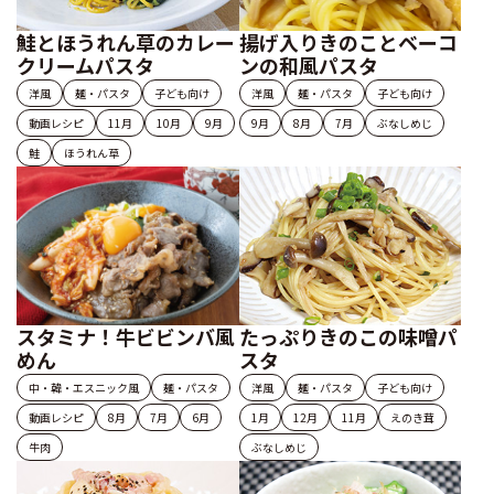
鮭とほうれん草のカレー
揚げ入りきのことベーコ
クリームパスタ
ンの和風パスタ
洋風
麺・パスタ
子ども向け
洋風
麺・パスタ
子ども向け
動画レシピ
11月
10月
9月
9月
8月
7月
ぶなしめじ
鮭
ほうれん草
スタミナ！牛ビビンバ風
たっぷりきのこの味噌パ
めん
スタ
中・韓・エスニック風
麺・パスタ
洋風
麺・パスタ
子ども向け
動画レシピ
8月
7月
6月
1月
12月
11月
えのき茸
牛肉
ぶなしめじ