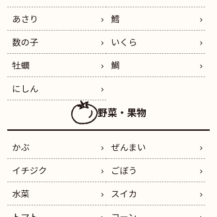
あさり
鱈
数の子
いくら
牡蠣
鯛
にしん
野菜・果物
かぶ
ぜんまい
イチジク
ごぼう
水菜
スイカ
トマト
コーン