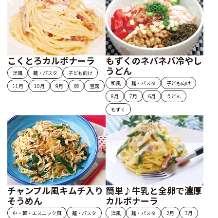
こくとろカルボナーラ
もずくのネバネバ冷やし
うどん
洋風
麺・パスタ
子ども向け
和風
麺・パスタ
子ども向け
11月
10月
9月
卵
豆腐
8月
7月
6月
うどん
もずく
チャンプル風キムチ入り
簡単♪牛乳と全卵で濃厚
そうめん
カルボナーラ
中・韓・エスニック風
麺・パスタ
洋風
麺・パスタ
2月
3月