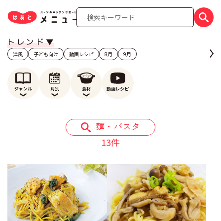
洋風
子ども向け
動画レシピ
8月
9月
麺・パスタ
13件