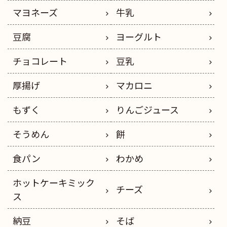
マヨネーズ
牛乳
豆腐
ヨーグルト
チョコレート
豆乳
厚揚げ
マカロニ
もずく
りんごジュース
そうめん
餅
食パン
わかめ
ホットケーキミック
チーズ
ス
納豆
そば