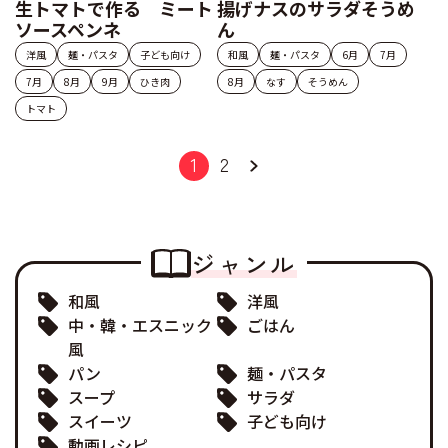
生トマトで作る ミート
揚げナスのサラダそうめ
ソースペンネ
ん
洋風
麺・パスタ
子ども向け
和風
麺・パスタ
6月
7月
7月
8月
9月
ひき肉
8月
なす
そうめん
トマト
1
2
ジャンル
和風
洋風
中・韓・エスニック
ごはん
風
パン
麺・パスタ
スープ
サラダ
スイーツ
子ども向け
動画レシピ