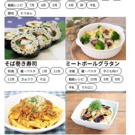
動画レシピ
7月
6月
5月
4月
卵
牛乳
豚肉
そうめん
そば巻き寿司
ミートボールグラタン
和風
麺・パスタ
1月
11月
洋風
麺・パスタ
子ども向け
12月
きゅうり
そば
動画レシピ
10月
9月
8月
牛乳
マカロニ