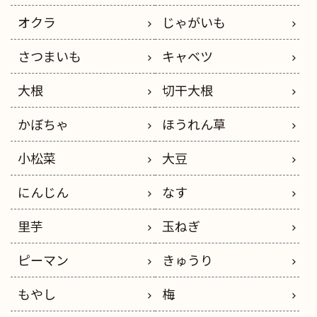
オクラ
じゃがいも
さつまいも
キャベツ
大根
切干大根
かぼちゃ
ほうれん草
小松菜
大豆
にんじん
なす
里芋
玉ねぎ
ピーマン
きゅうり
もやし
梅