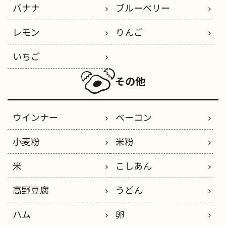
バナナ
ブルーベリー
レモン
りんご
いちご
その他
ウインナー
ベーコン
小麦粉
米粉
米
こしあん
高野豆腐
うどん
ハム
卵