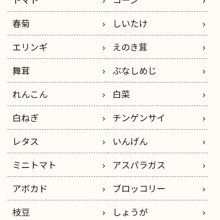
春菊
しいたけ
エリンギ
えのき茸
舞茸
ぶなしめじ
れんこん
白菜
白ねぎ
チンゲンサイ
レタス
いんげん
ミニトマト
アスパラガス
アボカド
ブロッコリー
枝豆
しょうが