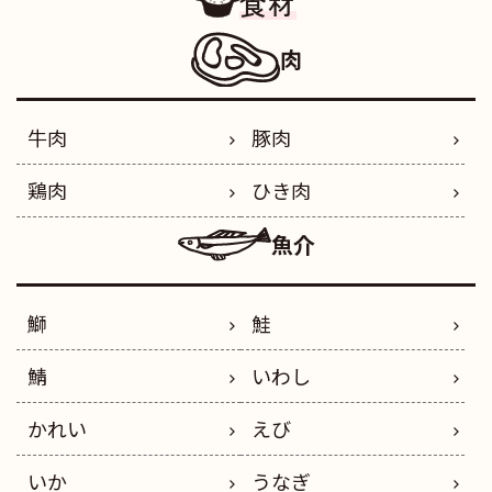
食材
肉
牛肉
豚肉
鶏肉
ひき肉
魚介
鰤
鮭
鯖
いわし
かれい
えび
いか
うなぎ